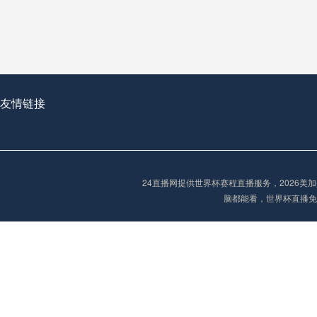
2026世界杯首球：开启新纪元的瞬间，重塑足球荣耀
友情链接
“2026世界杯抽签：死亡之组已成伪命题？”
24直播网提供世界杯赛程直播服务，2026
脑都能看，世界杯直播免