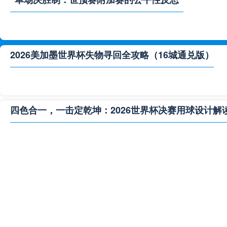
2026美加墨世界杯失物寻回全攻略（16城通兑版）
四色合一，一击定乾坤：2026世界杯决赛用球设计解
**“2026‘脑机赛场’：北美世界杯的神经架构与生态裂变”
2026世界杯跨城观赛解决方案：球迷行李“门到门”