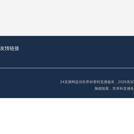
从穹顶之下到巅峰之上：
走过了全球数百座体育
从伦敦的温布利到北京
基于动态穹顶系统的赛前激活期自适应调控方案——以温哥华BC Place为案例
友情链接
“单场决胜制：世
单场决胜制：世预赛附
24直播网提供世界杯赛程直播服务，2026
三十年的老观察者，我
脑都能看，世界杯直播免
多令人扼腕叹息的遗憾
“单场决胜制：世预赛附加赛的公平性反思”
2026美加墨世