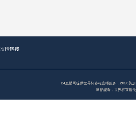
从穹顶之下到巅峰之上：
走过了全球数百座体育
从伦敦的温布利到北京
基于动态穹顶系统的赛前激活期自适应调控方案——以温哥华BC Place为案例
友情链接
“单场决胜制：世
单场决胜制：世预赛附
24直播网提供世界杯赛程直播服务，2026
三十年的老观察者，我
脑都能看，世界杯直播免
多令人扼腕叹息的遗憾
“单场决胜制：世预赛附加赛的公平性反思”
2026美加墨世