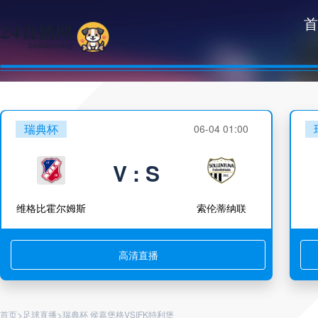
首
瑞典杯
06-04 01:00
V : S
维格比霍尔姆斯
索伦蒂纳联
高清直播
>
>
首页
足球直播
瑞典杯 侯嘉堡格VSIFK特利堡