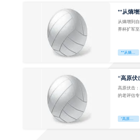
从熵增到自
界杯扩军至
深的忧虑。
**从熵增到自组织：2026世界杯小组赛战术系统的演化密码**
“高原伏
高原伏击：
的老评估专
世预赛的非
“高原伏击：2026世预赛非洲主场绞杀战”