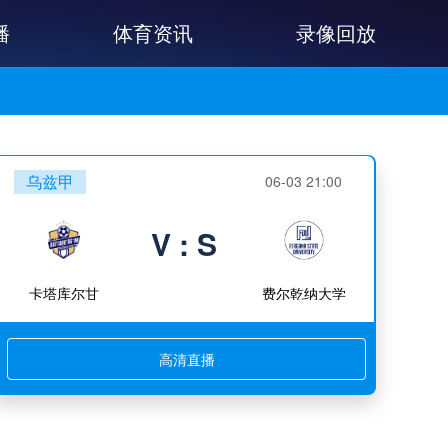
播
体育资讯
录像回放
乌兹甲
06-03 21:00
V : S
卡塔库尔甘
费尔乾纳大学
高清直播