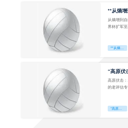
从熵增到自
界杯扩军至
深的忧虑。
**从熵增到自组织：2026世界杯小组赛战术系统的演化密码**
“高原伏
高原伏击：
的老评估专
世预赛的非
“高原伏击：2026世预赛非洲主场绞杀战”