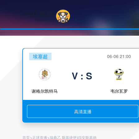
埃塞超
06-06 21:00
V : S
谢格尔凯特马
韦尔瓦罗
高清直播
>
>
首页
足球直播
瑞典乙 斯基捷堡VS安斯基德