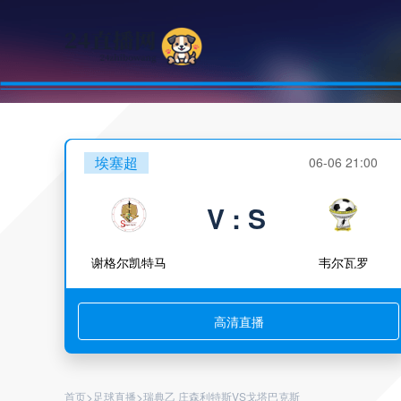
埃塞超
06-06 21:00
V : S
谢格尔凯特马
韦尔瓦罗
高清直播
>
>
首页
足球直播
瑞典乙 庄森利特斯VS戈塔巴克斯