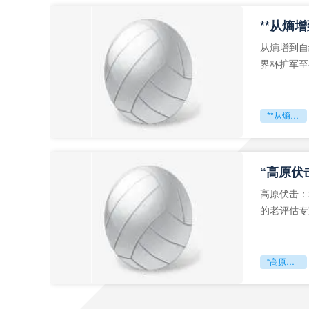
从熵增到自
界杯扩军至
深的忧虑。
**从熵增到自组织：2026世界杯小组赛战术系统的演化密码**
“高原伏
高原伏击：
的老评估专
世预赛的非
“高原伏击：2026世预赛非洲主场绞杀战”