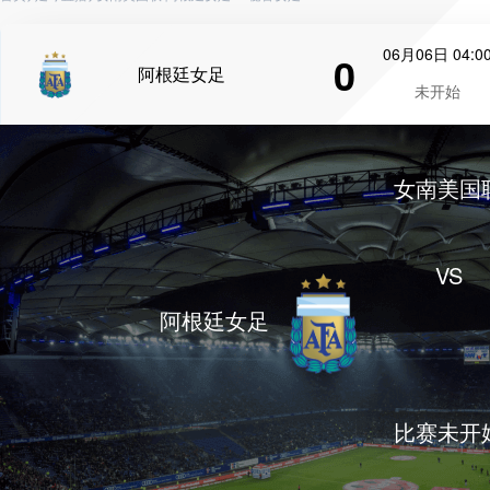
06月06日 04:0
0
阿根廷女足
未开始
女南美国
VS
阿根廷女足
比赛未开