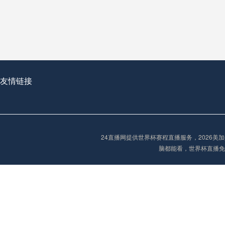
从穹顶之下到巅峰之上：
走过了全球数百座体育
从伦敦的温布利到北京
基于动态穹顶系统的赛前激活期自适应调控方案——以温哥华BC Place为案例
友情链接
“单场决胜制：世
单场决胜制：世预赛附
24直播网提供世界杯赛程直播服务，2026
三十年的老观察者，我
脑都能看，世界杯直播免
多令人扼腕叹息的遗憾
“单场决胜制：世预赛附加赛的公平性反思”
2026美加墨世