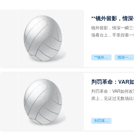
**镜外留影，情深
镜外留影，情深一瞬三
场看台上，手里捏着一
年轻运动员的背影，他
**镜外留影
情深一瞬**
判罚革命：VAR
判罚革命：VAR如何
席上，见证过无数场比
VAR第一次真正登上世
判罚革命：VAR如何改写世界杯的规则与秩序