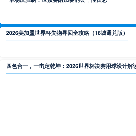
2026美加墨世界杯失物寻回全攻略（16城通兑版）
四色合一，一击定乾坤：2026世界杯决赛用球设计解
**“2026‘脑机赛场’：北美世界杯的神经架构与生态裂变”
2026世界杯跨城观赛解决方案：球迷行李“门到门”