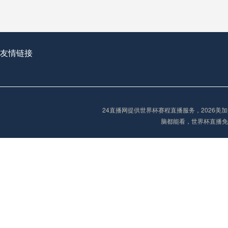
2026世界杯首球：开启新纪元的瞬间，重塑足球荣耀
友情链接
“2026世界杯抽签：死亡之组已成伪命题？”
24直播网提供世界杯赛程直播服务，2026
脑都能看，世界杯直播免