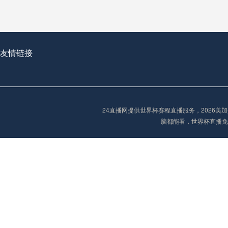
2026世界杯首球：开启新纪元的瞬间，重塑足球荣耀
友情链接
“2026世界杯抽签：死亡之组已成伪命题？”
24直播网提供世界杯赛程直播服务，2026
脑都能看，世界杯直播免