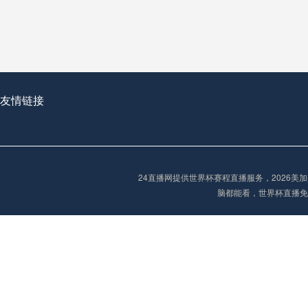
**世界杯菜鸟破咒记：美加墨的零胜突围战**
2026世界杯首球：开启新纪元的瞬间，重塑足球荣耀
友情链接
“2026世界杯抽签：死亡之组已成伪命题？”
24直播网提供世界杯赛程直播服务，2026
脑都能看，世界杯直播免