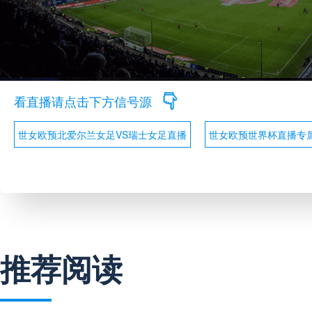
看直播请点击下方信号源
世女欧预北爱尔兰女足VS瑞士女足直播
世女欧预世界杯直播专
推荐阅读