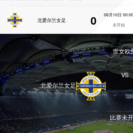
06月10日 00:0
0
北爱尔兰女足
未开始
世女欧
VS
北爱尔兰女足
比赛未