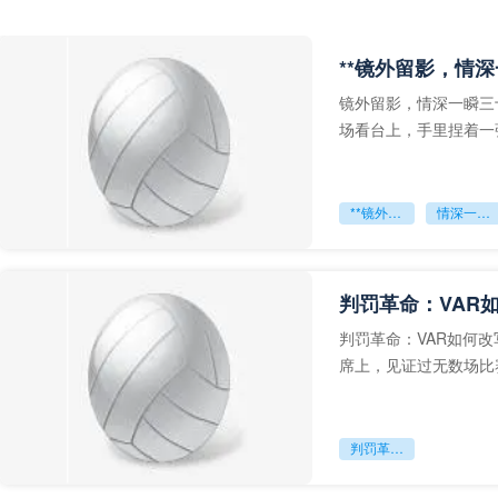
**镜外留影，情深
镜外留影，情深一瞬三
场看台上，手里捏着一
年轻运动员的背影，他
**镜外留影
情深一瞬**
判罚革命：VAR
判罚革命：VAR如何
席上，见证过无数场比
VAR第一次真正登上世
判罚革命：VAR如何改写世界杯的规则与秩序