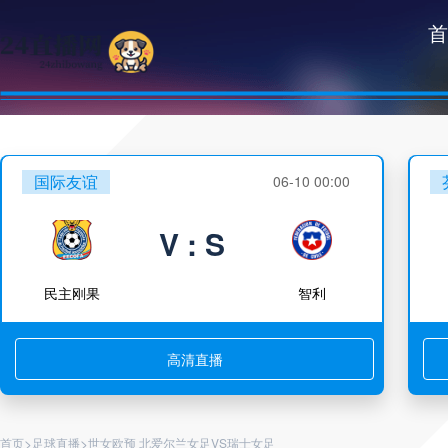
首
国际友谊
06-10 00:00
V : S
民主刚果
智利
高清直播
>
>
首页
足球直播
世女欧预 北爱尔兰女足VS瑞士女足