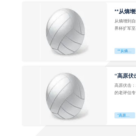
从熵增到自
界杯扩军至
深的忧虑。
**从熵增到自组织：2026世界杯小组赛战术系统的演化密码**
“高原伏
高原伏击：
的老评估专
世预赛的非
“高原伏击：2026世预赛非洲主场绞杀战”