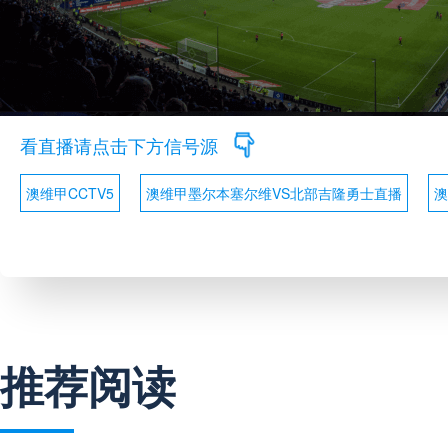
看直播请点击下方信号源
澳维甲CCTV5
澳维甲墨尔本塞尔维VS北部吉隆勇士直播
澳
推荐阅读