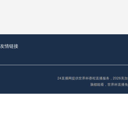
从穹顶之下到巅峰之上：
走过了全球数百座体育
从伦敦的温布利到北京
基于动态穹顶系统的赛前激活期自适应调控方案——以温哥华BC Place为案例
友情链接
“单场决胜制：世
单场决胜制：世预赛附
24直播网提供世界杯赛程直播服务，2026
三十年的老观察者，我
脑都能看，世界杯直播免
多令人扼腕叹息的遗憾
“单场决胜制：世预赛附加赛的公平性反思”
2026美加墨世