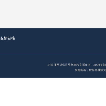
从穹顶之下到巅峰之上：
走过了全球数百座体育
从伦敦的温布利到北京
基于动态穹顶系统的赛前激活期自适应调控方案——以温哥华BC Place为案例
友情链接
“单场决胜制：世
单场决胜制：世预赛附
24直播网提供世界杯赛程直播服务，2026
三十年的老观察者，我
脑都能看，世界杯直播免
多令人扼腕叹息的遗憾
“单场决胜制：世预赛附加赛的公平性反思”
2026美加墨世