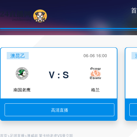
首
澳昆乙
06-06 16:00
V : S
南国老鹰
格兰
高清直播
>
>
首页
足球直播
澳威超 莱卡特老虎VS曼立联