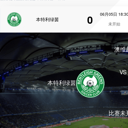
06月05日 18:3
0
本特利绿茵
未开始
澳维
VS
本特利绿茵
比赛未