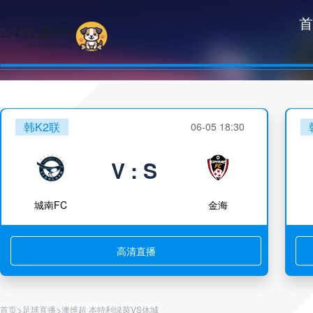
首
韩K2联
06-05 18:30
V : S
城南FC
金海
高清直播
>
>
首页
足球直播
澳维超 本特利绿茵VS休城