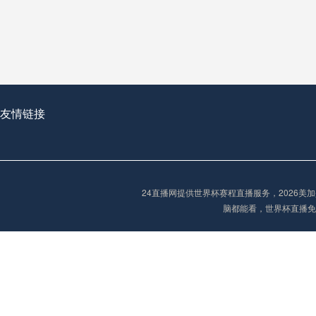
从穹顶之下到巅峰之上：
走过了全球数百座体育
从伦敦的温布利到北京
基于动态穹顶系统的赛前激活期自适应调控方案——以温哥华BC Place为案例
友情链接
“单场决胜制：世
单场决胜制：世预赛附
24直播网提供世界杯赛程直播服务，2026
三十年的老观察者，我
脑都能看，世界杯直播免
多令人扼腕叹息的遗憾
“单场决胜制：世预赛附加赛的公平性反思”
2026美加墨世