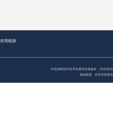
从穹顶之下到巅峰之上：
走过了全球数百座体育
从伦敦的温布利到北京
基于动态穹顶系统的赛前激活期自适应调控方案——以温哥华BC Place为案例
友情链接
“单场决胜制：世
单场决胜制：世预赛附
24直播网提供世界杯赛程直播服务，2026
三十年的老观察者，我
脑都能看，世界杯直播免
多令人扼腕叹息的遗憾
“单场决胜制：世预赛附加赛的公平性反思”
2026美加墨世