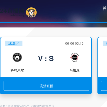
首
冰岛乙
06-06 03:15
V : S
科玛库尔
马格尼
高清直播
>
>
首页
足球直播
冰岛甲 艾格尔VS雷克尼尔