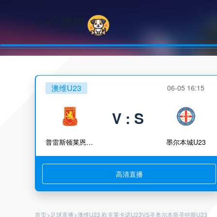
澳维U23
06-05 16:15
V : S
普雷斯顿莱恩U23
墨尔本城U23
高清直播
>
>
首页
足球直播
澳维U23 欧克莱卡诺U23VS圣奥尔本斯圣特斯U23