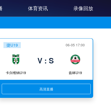
播
体育资讯
录像回放
捷U19
06-05 17:00
V : S
卡尔维纳U19
兹林U19
高清直播