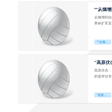
从熵增到自
界杯扩军至
深的忧虑。
**从熵增到自组织：2026世界杯小组赛战术系统的演化密码**
“高原伏
高原伏击：
的老评估专
世预赛的非
“高原伏击：2026世预赛非洲主场绞杀战”