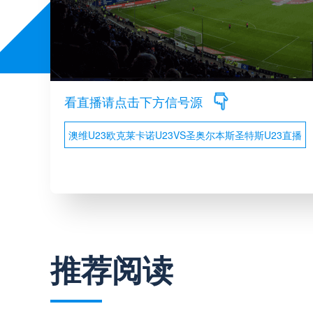
看直播请点击下方信号源
澳维U23欧克莱卡诺U23VS圣奥尔本斯圣特斯U23直播
推荐阅读