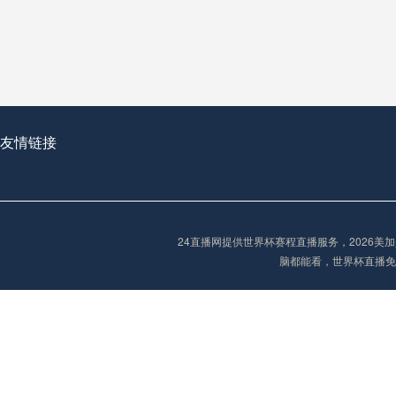
从穹顶之下到巅峰之上：
走过了全球数百座体育
从伦敦的温布利到北京
基于动态穹顶系统的赛前激活期自适应调控方案——以温哥华BC Place为案例
友情链接
“单场决胜制：世
单场决胜制：世预赛附
24直播网提供世界杯赛程直播服务，2026
三十年的老观察者，我
脑都能看，世界杯直播免
多令人扼腕叹息的遗憾
“单场决胜制：世预赛附加赛的公平性反思”
2026美加墨世