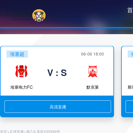
首
埃塞超
06-06 18:00
V : S
埃塞电力FC
默克莱
高清直播
>
>
首页
足球直播
俄乙A 库班VSFK秋明