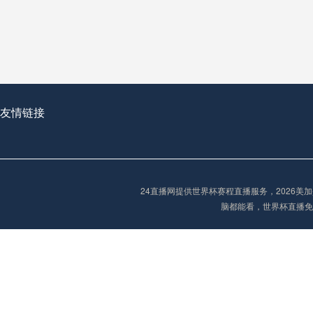
从穹顶之下到巅峰之上：
走过了全球数百座体育
从伦敦的温布利到北京
基于动态穹顶系统的赛前激活期自适应调控方案——以温哥华BC Place为案例
友情链接
“单场决胜制：世
单场决胜制：世预赛附
24直播网提供世界杯赛程直播服务，2026
三十年的老观察者，我
脑都能看，世界杯直播免
多令人扼腕叹息的遗憾
“单场决胜制：世预赛附加赛的公平性反思”
2026美加墨世