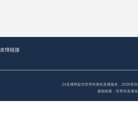
从穹顶之下到巅峰之上：
走过了全球数百座体育
从伦敦的温布利到北京
基于动态穹顶系统的赛前激活期自适应调控方案——以温哥华BC Place为案例
友情链接
“单场决胜制：世
单场决胜制：世预赛附
24直播网提供世界杯赛程直播服务，2026
三十年的老观察者，我
脑都能看，世界杯直播免
多令人扼腕叹息的遗憾
“单场决胜制：世预赛附加赛的公平性反思”
2026美加墨世