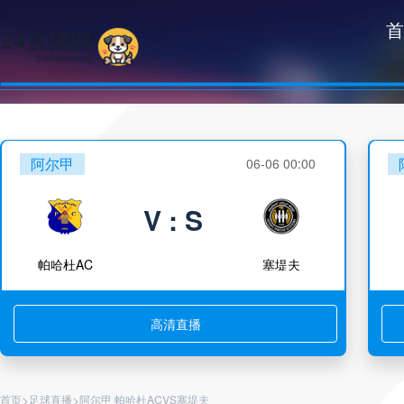
首
阿尔甲
06-06 00:00
V : S
帕哈杜AC
塞堤夫
高清直播
>
>
首页
足球直播
阿尔甲 帕哈杜ACVS塞堤夫