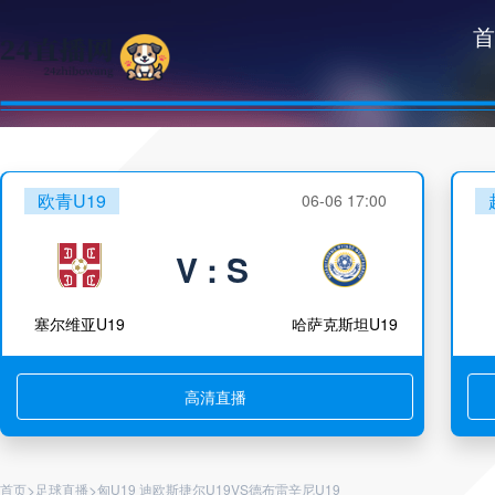
首
欧青U19
06-06 17:00
V : S
塞尔维亚U19
哈萨克斯坦U19
高清直播
>
>
首页
足球直播
匈U19 迪欧斯捷尔U19VS德布雷辛尼U19