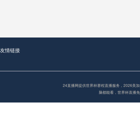
从穹顶之下到巅峰之上：
走过了全球数百座体育
从伦敦的温布利到北京
基于动态穹顶系统的赛前激活期自适应调控方案——以温哥华BC Place为案例
友情链接
“单场决胜制：世
单场决胜制：世预赛附
24直播网提供世界杯赛程直播服务，2026
三十年的老观察者，我
脑都能看，世界杯直播免
多令人扼腕叹息的遗憾
“单场决胜制：世预赛附加赛的公平性反思”
2026美加墨世