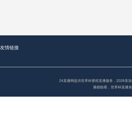
从穹顶之下到巅峰之上：
走过了全球数百座体育
从伦敦的温布利到北京
基于动态穹顶系统的赛前激活期自适应调控方案——以温哥华BC Place为案例
友情链接
“单场决胜制：世
单场决胜制：世预赛附
24直播网提供世界杯赛程直播服务，2026
三十年的老观察者，我
脑都能看，世界杯直播免
多令人扼腕叹息的遗憾
“单场决胜制：世预赛附加赛的公平性反思”
2026美加墨世