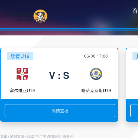
首
欧青U19
06-06 17:00
V : S
塞尔维亚U19
哈萨克斯坦U19
高清直播
>
>
首页
足球直播
越南甲 广宁VS胡志明市青年