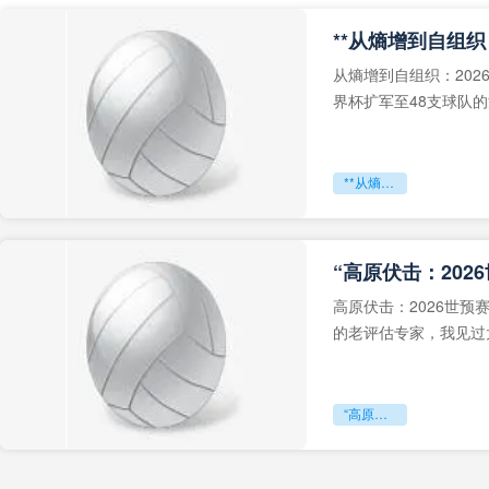
从熵增到自组织：202
界杯扩军至48支球队
深的忧虑。作为一个
**从熵增到自组织：2026世界杯小组赛战术系统的演化密码**
“高原伏击：202
高原伏击：2026世
的老评估专家，我见过太
世预赛的非洲区，正在
“高原伏击：2026世预赛非洲主场绞杀战”