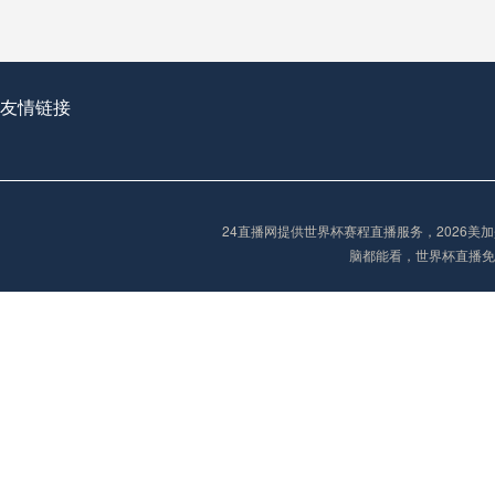
从穹顶之下到巅峰之上：
走过了全球数百座体育
从伦敦的温布利到北京
友情链接
基于动态穹顶系统的赛前激活期自适应调控方案——以温哥华BC Place为案例
24直播网提供世界杯赛程直播服务，2026
“单场决胜制：世
脑都能看，世界杯直播免
单场决胜制：世预赛附
三十年的老观察者，我
多令人扼腕叹息的遗憾
“单场决胜制：世预赛附加赛的公平性反思”
2026美加墨世