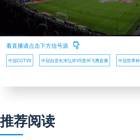
看直播请点击下方信号源
中冠CCTV5
中冠自贡长淮弘祥VS贵州飞鹰直播
中冠世界杯
推荐阅读