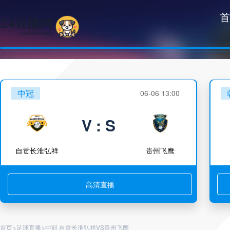
首
中冠
06-06 13:00
V : S
自贡长淮弘祥
贵州飞鹰
高清直播
>
>
首页
足球直播
中冠 自贡长淮弘祥VS贵州飞鹰