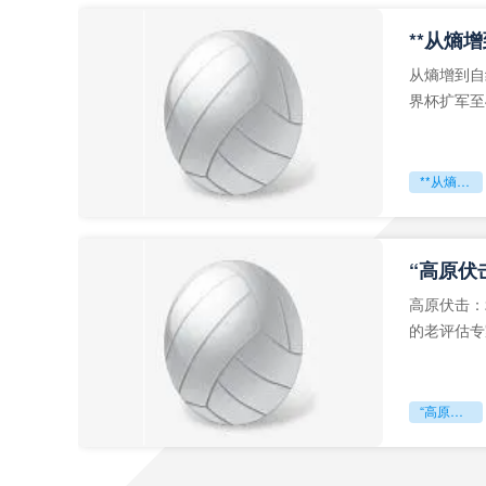
从熵增到自
界杯扩军至
深的忧虑。
**从熵增到自组织：2026世界杯小组赛战术系统的演化密码**
“高原伏
高原伏击：
的老评估专
世预赛的非
“高原伏击：2026世预赛非洲主场绞杀战”