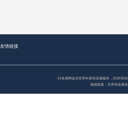
从穹顶之下到巅峰之上：
走过了全球数百座体育
从伦敦的温布利到北京
基于动态穹顶系统的赛前激活期自适应调控方案——以温哥华BC Place为案例
友情链接
“单场决胜制：世
单场决胜制：世预赛附
24直播网提供世界杯赛程直播服务，2026
三十年的老观察者，我
脑都能看，世界杯直播免
多令人扼腕叹息的遗憾
“单场决胜制：世预赛附加赛的公平性反思”
2026美加墨世