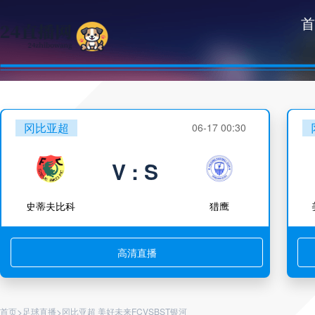
首
冈比亚超
06-17 00:30
V : S
史蒂夫比科
猎鹰
高清直播
>
>
首页
足球直播
冈比亚超 美好未来FCVSBST银河