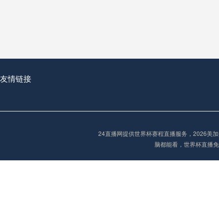
从穹顶之下到巅峰之上：
走过了全球数百座体育
从伦敦的温布利到北京
基于动态穹顶系统的赛前激活期自适应调控方案——以温哥华BC Place为案例
友情链接
“单场决胜制：世
单场决胜制：世预赛附
24直播网提供世界杯赛程直播服务，2026
三十年的老观察者，我
脑都能看，世界杯直播免
多令人扼腕叹息的遗憾
“单场决胜制：世预赛附加赛的公平性反思”
2026美加墨世