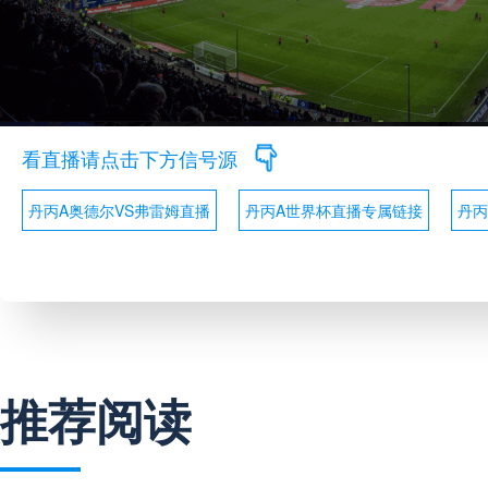
看直播请点击下方信号源
丹丙A奥德尔VS弗雷姆直播
丹丙A世界杯直播专属链接
丹丙
推荐阅读