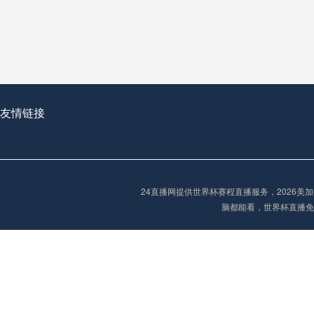
从穹顶之下到巅峰之上：
走过了全球数百座体育
从伦敦的温布利到北京
基于动态穹顶系统的赛前激活期自适应调控方案——以温哥华BC Place为案例
友情链接
“单场决胜制：世
单场决胜制：世预赛附
24直播网提供世界杯赛程直播服务，2026
三十年的老观察者，我
脑都能看，世界杯直播免
多令人扼腕叹息的遗憾
“单场决胜制：世预赛附加赛的公平性反思”
2026美加墨世