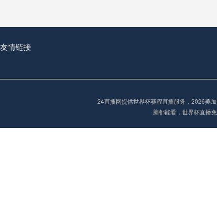
从穹顶之下到巅峰之上：
走过了全球数百座体育
从伦敦的温布利到北京
友情链接
基于动态穹顶系统的赛前激活期自适应调控方案——以温哥华BC Place为案例
24直播网提供世界杯赛程直播服务，2026
“单场决胜制：世
脑都能看，世界杯直播免
单场决胜制：世预赛附
三十年的老观察者，我
多令人扼腕叹息的遗憾
“单场决胜制：世预赛附加赛的公平性反思”
2026美加墨世