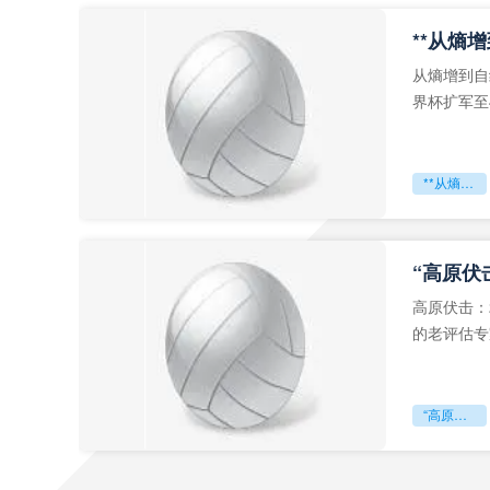
从熵增到自
界杯扩军至
深的忧虑。
**从熵增到自组织：2026世界杯小组赛战术系统的演化密码**
“高原伏
高原伏击：
的老评估专
世预赛的非
“高原伏击：2026世预赛非洲主场绞杀战”