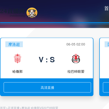
首
摩洛超
06-05 02:00
V : S
哈撒那
拉巴特联盟
高清直播
>
>
首页
足球直播
摩洛超 哈撒那VS拉巴特联盟