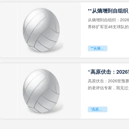
从熵增到自组织：202
界杯扩军至48支球队
深的忧虑。作为一个
**从熵增到自组织：2026世界杯小组赛战术系统的演化密码**
“高原伏击：202
高原伏击：2026世
的老评估专家，我见过太
世预赛的非洲区，正在
“高原伏击：2026世预赛非洲主场绞杀战”