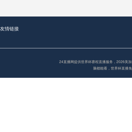
从穹顶之下到巅峰之上：
走过了全球数百座体育
从伦敦的温布利到北京
友情链接
基于动态穹顶系统的赛前激活期自适应调控方案——以温哥华BC Place为案例
24直播网提供世界杯赛程直播服务，2026
“单场决胜制：世
脑都能看，世界杯直播免
单场决胜制：世预赛附
三十年的老观察者，我
多令人扼腕叹息的遗憾
“单场决胜制：世预赛附加赛的公平性反思”
2026美加墨世