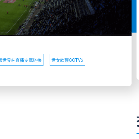
预世界杯直播专属链接
世女欧预CCTV5