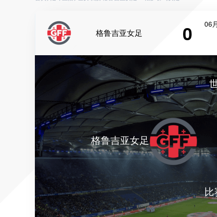
06月
0
格鲁吉亚女足
格鲁吉亚女足
比