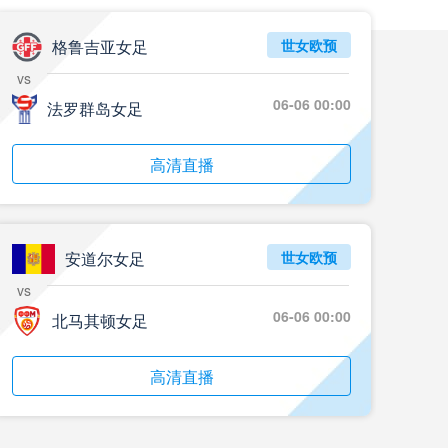
格鲁吉亚女足
世女欧预
vs
06-06 00:00
法罗群岛女足
高清直播
安道尔女足
世女欧预
vs
06-06 00:00
北马其顿女足
高清直播