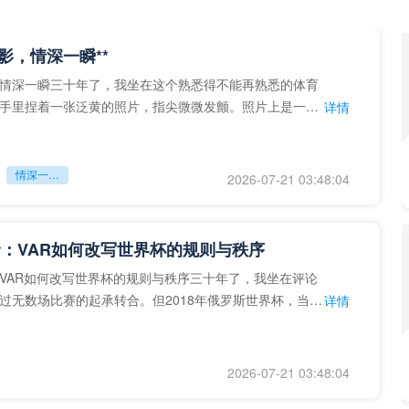
留影，情深一瞬**
情深一瞬三十年了，我坐在这个熟悉得不能再熟悉的体育
手里捏着一张泛黄的照片，指尖微微发颤。照片上是一个
详情
的背影，他正对着镜子
情深一瞬**
2026-07-21 03:48:04
：VAR如何改写世界杯的规则与秩序
VAR如何改写世界杯的规则与秩序三十年了，我坐在评论
过无数场比赛的起承转合。但2018年俄罗斯世界杯，当
详情
次真正登上世界杯
2026-07-21 03:48:04