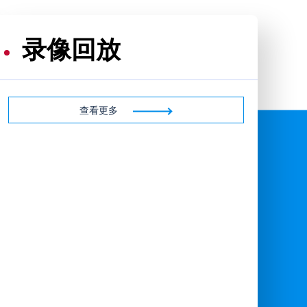
录像回放
查看更多