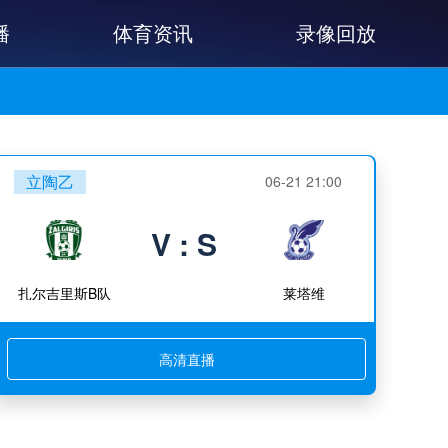
播
体育资讯
录像回放
立陶乙
06-21 21:00
V : S
扎尔吉里斯B队
莱塔维
高清直播