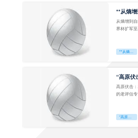
从熵增到自
界杯扩军至
深的忧虑。
**从熵增到自组织：2026世界杯小组赛战术系统的演化密码**
“高原伏
高原伏击：
的老评估专
世预赛的非
“高原伏击：2026世预赛非洲主场绞杀战”