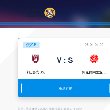
俄乙B
06-21 21:00
V : S
卡山鲁宾B队
阿克伦陶里亚蒂B队
高清直播
>
>
首页
足球直播
瑞典乙 维格比霍尔姆斯VS安格比