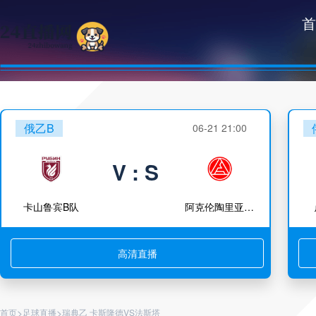
首
俄乙B
06-21 21:00
V : S
卡山鲁宾B队
阿克伦陶里亚蒂B队
高清直播
>
>
首页
足球直播
瑞典乙 卡斯隆德VS法斯塔