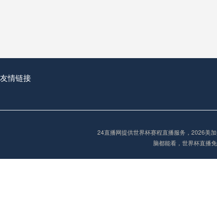
从穹顶之下到巅峰之上：
走过了全球数百座体育
从伦敦的温布利到北京
基于动态穹顶系统的赛前激活期自适应调控方案——以温哥华BC Place为案例
友情链接
“单场决胜制：世
单场决胜制：世预赛附
24直播网提供世界杯赛程直播服务，2026
三十年的老观察者，我
脑都能看，世界杯直播免
多令人扼腕叹息的遗憾
“单场决胜制：世预赛附加赛的公平性反思”
2026美加墨世