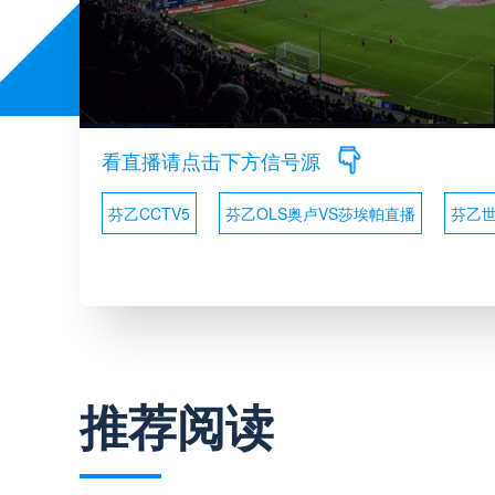
看直播请点击下方信号源
芬乙CCTV5
芬乙OLS奥卢VS莎埃帕直播
芬乙
推荐阅读