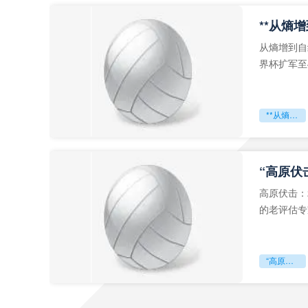
从熵增到自
界杯扩军至
深的忧虑。
**从熵增到自组织：2026世界杯小组赛战术系统的演化密码**
“高原伏
高原伏击：
的老评估专
世预赛的非
“高原伏击：2026世预赛非洲主场绞杀战”