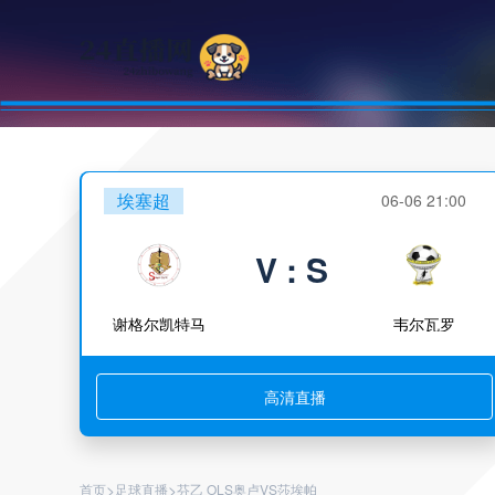
埃塞超
06-06 21:00
V : S
谢格尔凯特马
韦尔瓦罗
高清直播
>
>
首页
足球直播
芬乙 OLS奥卢VS莎埃帕