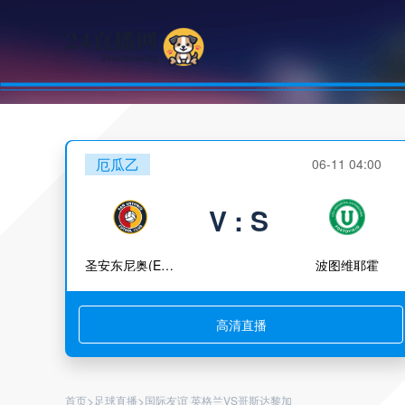
厄瓜乙
06-11 04:00
V : S
圣安东尼奥(ECU)
波图维耶霍
高清直播
>
>
首页
足球直播
国际友谊 英格兰VS哥斯达黎加