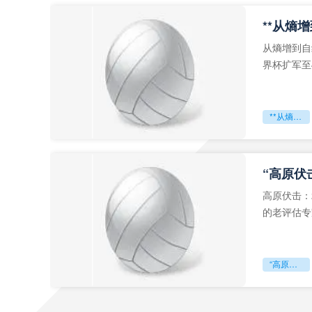
从熵增到自
界杯扩军至
深的忧虑。
**从熵增到自组织：2026世界杯小组赛战术系统的演化密码**
“高原伏
高原伏击：
的老评估专
世预赛的非
“高原伏击：2026世预赛非洲主场绞杀战”