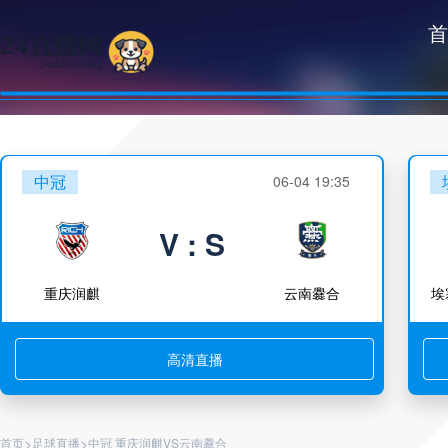
首
中冠
06-04 19:35
V : S
重庆润麒
云南爨合
埃
高清直播
>
>
首页
足球直播
中冠 重庆润麒VS云南爨合