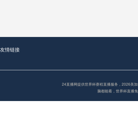
从穹顶之下到巅峰之上：
走过了全球数百座体育
从伦敦的温布利到北京
基于动态穹顶系统的赛前激活期自适应调控方案——以温哥华BC Place为案例
友情链接
“单场决胜制：世
单场决胜制：世预赛附
24直播网提供世界杯赛程直播服务，2026
三十年的老观察者，我
脑都能看，世界杯直播免
多令人扼腕叹息的遗憾
“单场决胜制：世预赛附加赛的公平性反思”
2026美加墨世