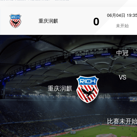
06月04日 19:3
0
重庆润麒
未开始
中冠
VS
重庆润麒
比赛未开