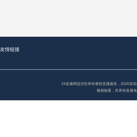
从穹顶之下到巅峰之上：
走过了全球数百座体育
从伦敦的温布利到北京
基于动态穹顶系统的赛前激活期自适应调控方案——以温哥华BC Place为案例
友情链接
“单场决胜制：世
单场决胜制：世预赛附
24直播网提供世界杯赛程直播服务，2026
三十年的老观察者，我
脑都能看，世界杯直播免
多令人扼腕叹息的遗憾
“单场决胜制：世预赛附加赛的公平性反思”
2026美加墨世