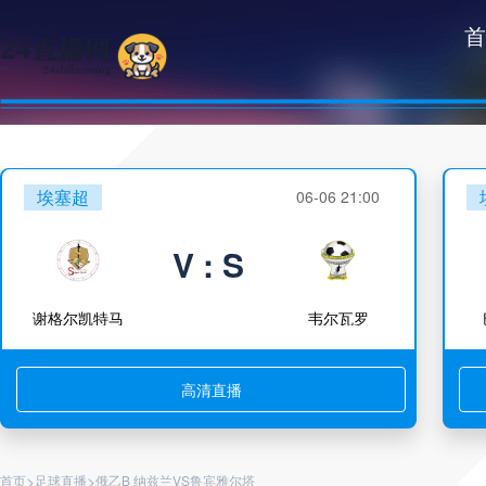
首
埃塞超
06-06 21:00
V : S
谢格尔凯特马
韦尔瓦罗
高清直播
>
>
首页
足球直播
俄乙B 纳兹兰VS鲁宾雅尔塔