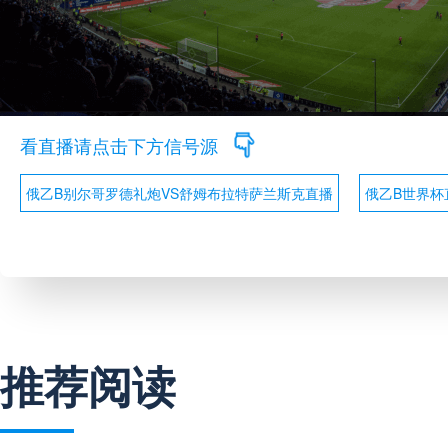
看直播请点击下方信号源
俄乙B别尔哥罗德礼炮VS舒姆布拉特萨兰斯克直播
俄乙B世界杯
推荐阅读