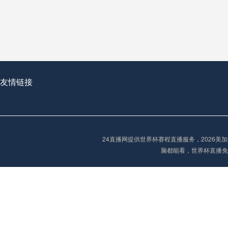
从穹顶之下到巅峰之上：
走过了全球数百座体育
从伦敦的温布利到北京
基于动态穹顶系统的赛前激活期自适应调控方案——以温哥华BC Place为案例
友情链接
“单场决胜制：世
单场决胜制：世预赛附
24直播网提供世界杯赛程直播服务，2026
三十年的老观察者，我
脑都能看，世界杯直播免
多令人扼腕叹息的遗憾
“单场决胜制：世预赛附加赛的公平性反思”
2026美加墨世