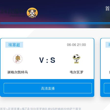
首
埃塞超
06-06 21:00
V : S
谢格尔凯特马
韦尔瓦罗
高清直播
>
>
首页
足球直播
俄乙B 别尔哥罗德礼炮VS舒姆布拉特萨兰斯克