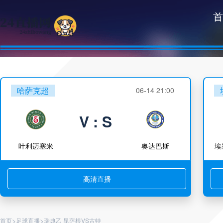
首
哈萨克超
06-14 21:00
V : S
叶利迈塞米
奥达巴斯
埃
高清直播
>
>
首页
足球直播
瑞典乙 昆萨根VS古特