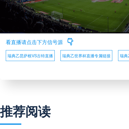
看直播请点击下方信号源
瑞典乙昆萨根VS古特直播
瑞典乙世界杯直播专属链接
瑞典
推荐阅读