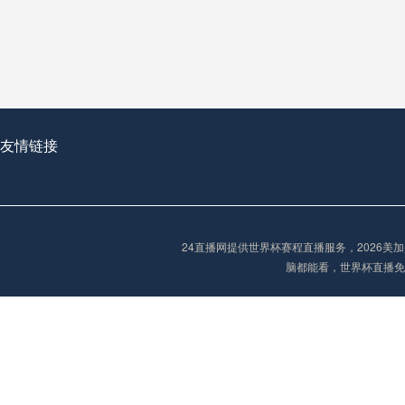
从穹顶之下到巅峰之上：
走过了全球数百座体育
从伦敦的温布利到北京
基于动态穹顶系统的赛前激活期自适应调控方案——以温哥华BC Place为案例
友情链接
“单场决胜制：世
单场决胜制：世预赛附
24直播网提供世界杯赛程直播服务，2026
三十年的老观察者，我
脑都能看，世界杯直播免
多令人扼腕叹息的遗憾
“单场决胜制：世预赛附加赛的公平性反思”
2026美加墨世