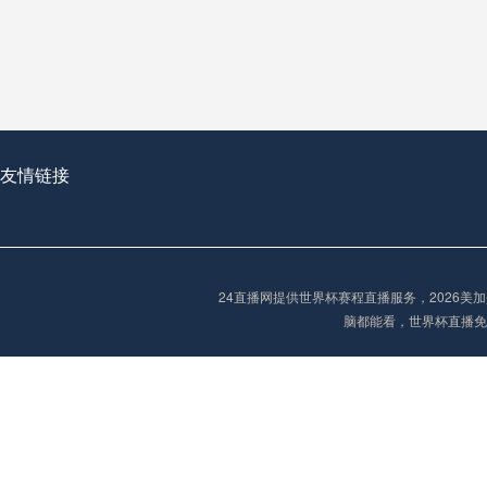
从穹顶之下到巅峰之上：
走过了全球数百座体育
从伦敦的温布利到北京
基于动态穹顶系统的赛前激活期自适应调控方案——以温哥华BC Place为案例
友情链接
“单场决胜制：世
单场决胜制：世预赛附
24直播网提供世界杯赛程直播服务，2026
三十年的老观察者，我
脑都能看，世界杯直播免
多令人扼腕叹息的遗憾
“单场决胜制：世预赛附加赛的公平性反思”
2026美加墨世