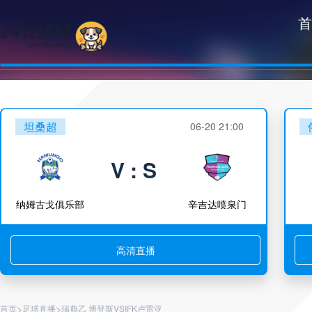
首
坦桑超
06-20 21:00
V : S
纳姆古戈俱乐部
辛吉达喷泉门
高清直播
>
>
首页
足球直播
瑞典乙 博登斯VSIFK卢雷亚