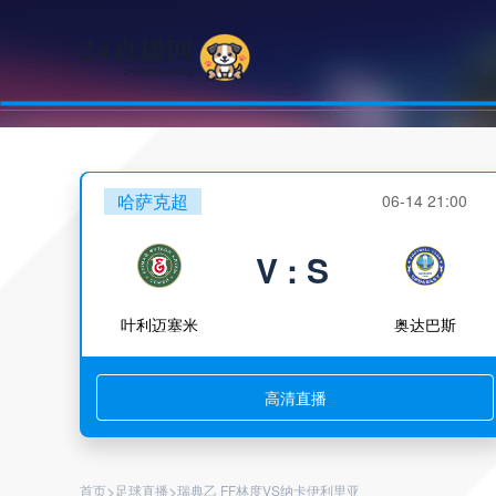
哈萨克超
06-14 21:00
V : S
叶利迈塞米
奥达巴斯
高清直播
>
>
首页
足球直播
瑞典乙 FF林度VS纳卡伊利里亚