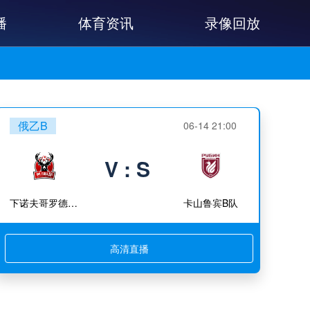
播
体育资讯
录像回放
俄乙B
06-14 21:00
V : S
下诺夫哥罗德胜利
卡山鲁宾B队
高清直播