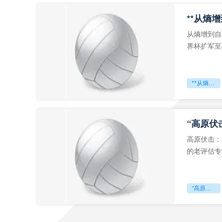
从熵增到自
界杯扩军至
深的忧虑。
**从熵增到自组织：2026世界杯小组赛战术系统的演化密码**
“高原伏
高原伏击：
的老评估专
世预赛的非
“高原伏击：2026世预赛非洲主场绞杀战”