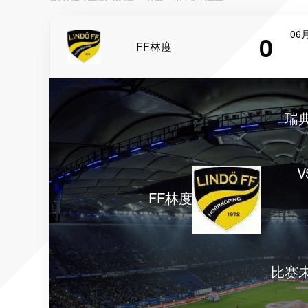
06月
0
FF林度
瑞
V
FF林度
比赛