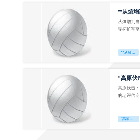
从熵增到自
界杯扩军至
深的忧虑。
**从熵增到自组织：2026世界杯小组赛战术系统的演化密码**
“高原伏
高原伏击：
的老评估专
世预赛的非
“高原伏击：2026世预赛非洲主场绞杀战”