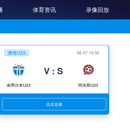
播
体育资讯
录像回放
澳维U23
06-07 10:30
V : S
南墨尔本U23
阿东那U23
高清直播