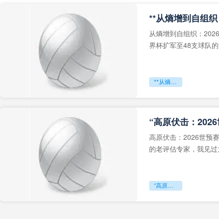
从熵增到自组织：202
界杯扩军至48支球队
深的忧虑。作为一个
**从熵增到自组织：2026世界杯小组赛战术系统的演化密码**
“高原伏击：202
高原伏击：2026世
的老评估专家，我见过太
世预赛的非洲区，正在
“高原伏击：2026世预赛非洲主场绞杀战”