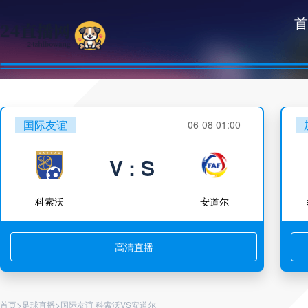
首
国际友谊
06-08 01:00
V : S
科索沃
安道尔
高清直播
>
>
首页
足球直播
国际友谊 科索沃VS安道尔