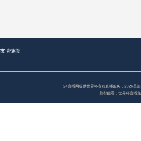
从穹顶之下到巅峰之上：
走过了全球数百座体育
从伦敦的温布利到北京
基于动态穹顶系统的赛前激活期自适应调控方案——以温哥华BC Place为案例
友情链接
“单场决胜制：世
单场决胜制：世预赛附
24直播网提供世界杯赛程直播服务，2026
三十年的老观察者，我
脑都能看，世界杯直播免
多令人扼腕叹息的遗憾
“单场决胜制：世预赛附加赛的公平性反思”
2026美加墨世