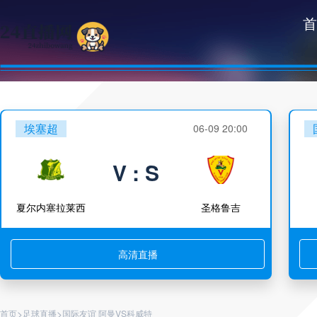
首
埃塞超
06-09 20:00
V : S
夏尔内塞拉莱西
圣格鲁吉
高清直播
>
>
首页
足球直播
国际友谊 阿曼VS科威特