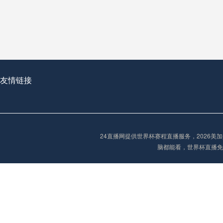
从穹顶之下到巅峰之上：
走过了全球数百座体育
从伦敦的温布利到北京
基于动态穹顶系统的赛前激活期自适应调控方案——以温哥华BC Place为案例
友情链接
“单场决胜制：世
单场决胜制：世预赛附
24直播网提供世界杯赛程直播服务，2026
三十年的老观察者，我
脑都能看，世界杯直播免
多令人扼腕叹息的遗憾
“单场决胜制：世预赛附加赛的公平性反思”
2026美加墨世