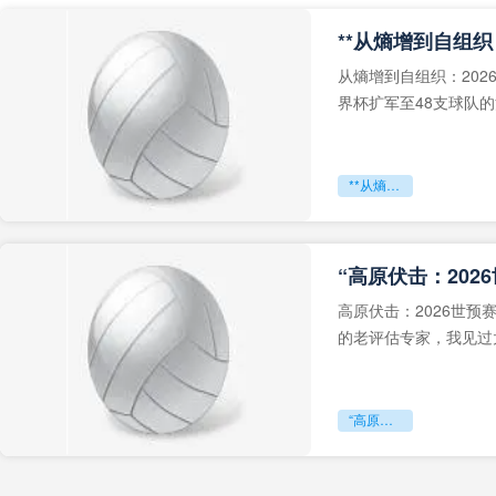
从熵增到自组织：202
界杯扩军至48支球队
深的忧虑。作为一个
**从熵增到自组织：2026世界杯小组赛战术系统的演化密码**
“高原伏击：202
高原伏击：2026世
的老评估专家，我见过太
世预赛的非洲区，正在
“高原伏击：2026世预赛非洲主场绞杀战”