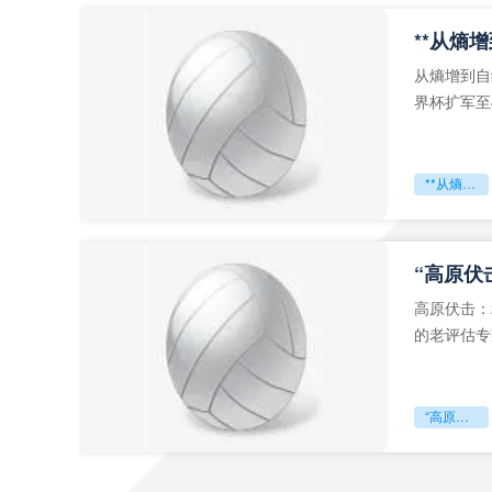
从熵增到自
界杯扩军至
深的忧虑。
**从熵增到自组织：2026世界杯小组赛战术系统的演化密码**
“高原伏
高原伏击：
的老评估专
世预赛的非
“高原伏击：2026世预赛非洲主场绞杀战”