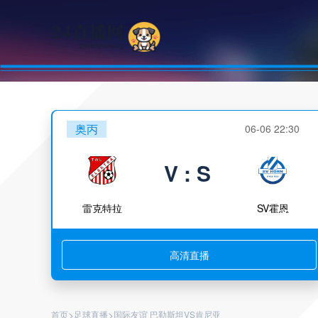
奥丙
06-06 22:30
V : S
雷克特拉
SV霍恩
高清直播
>
>
首页
足球直播
国际友谊 巴勒斯坦VS肯尼亚