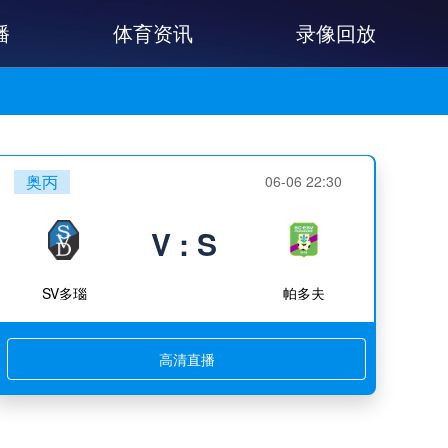
播
体育资讯
录像回放
奥丙
06-06 22:30
V : S
SV多瑙
帕多夫
高清直播