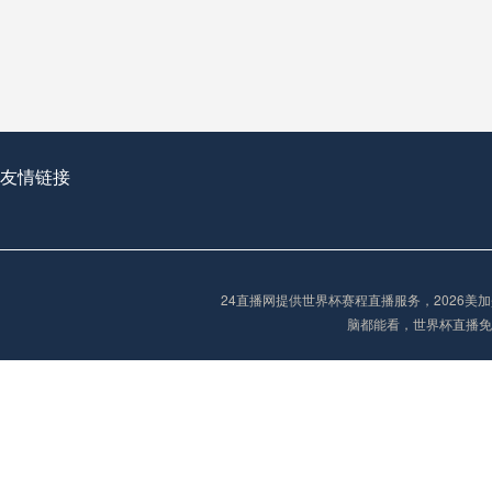
从穹顶之下到巅峰之上：
走过了全球数百座体育
从伦敦的温布利到北京
基于动态穹顶系统的赛前激活期自适应调控方案——以温哥华BC Place为案例
友情链接
“单场决胜制：世
单场决胜制：世预赛附
24直播网提供世界杯赛程直播服务，2026
三十年的老观察者，我
脑都能看，世界杯直播免
多令人扼腕叹息的遗憾
“单场决胜制：世预赛附加赛的公平性反思”
2026美加墨世