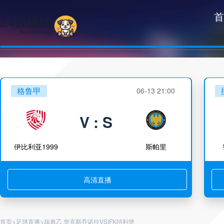
首
格鲁甲
06-13 21:00
V : S
伊比利亚1999
斯帕里
高清直播
>
>
首页
足球直播
瑞典乙 华克斯乔诺拉VSIFK特利堡