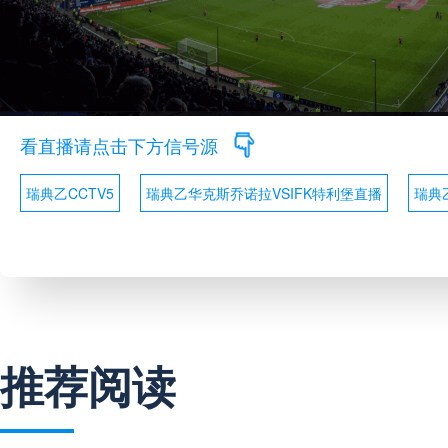
看直播请点击下方信号源
瑞典乙CCTV5
瑞典乙华克斯乔诺拉VSIFK特利堡直播
瑞典
推荐阅读