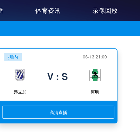
播
体育资讯
录像回放
挪丙
06-13 21:00
V : S
弗立加
河明
高清直播