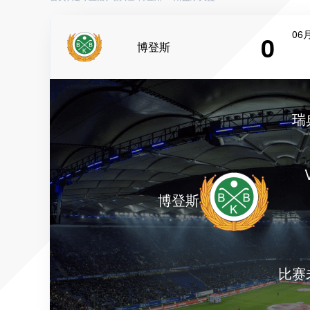
06月
0
博登斯
瑞
博登斯
比赛