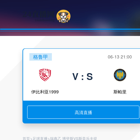
格鲁甲
06-13 21:00
V : S
伊比利亚1999
斯帕里
高清直播
>
>
首页
足球直播
瑞典乙 博登斯VS斯盖乐夫提