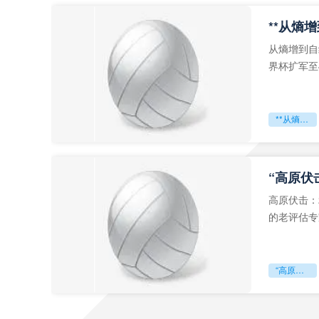
从熵增到自
界杯扩军至
深的忧虑。
**从熵增到自组织：2026世界杯小组赛战术系统的演化密码**
“高原伏
高原伏击：
的老评估专
世预赛的非
“高原伏击：2026世预赛非洲主场绞杀战”