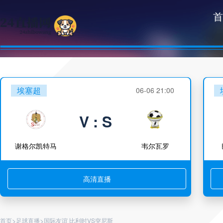
首
埃塞超
06-06 21:00
V : S
谢格尔凯特马
韦尔瓦罗
高清直播
>
>
首页
足球直播
国际友谊 比利时VS突尼斯