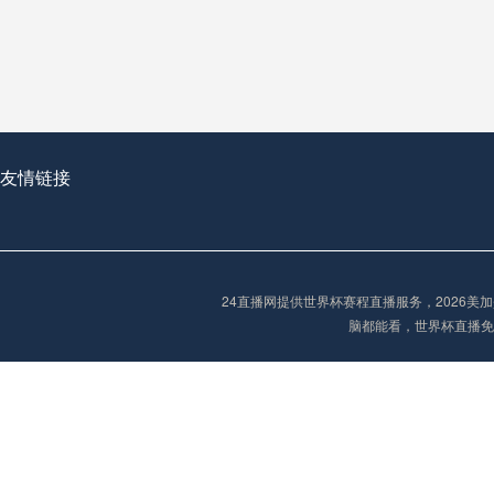
从穹顶之下到巅峰之上：
走过了全球数百座体育
从伦敦的温布利到北京
基于动态穹顶系统的赛前激活期自适应调控方案——以温哥华BC Place为案例
友情链接
“单场决胜制：世
单场决胜制：世预赛附
24直播网提供世界杯赛程直播服务，2026
三十年的老观察者，我
脑都能看，世界杯直播免
多令人扼腕叹息的遗憾
“单场决胜制：世预赛附加赛的公平性反思”
2026美加墨世