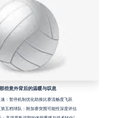
米内罗竞技
高清直播
沙佩科恩斯
高清直播
弗鲁米嫩塞
高清直播
深圳青年人
高清直播
青岛西海岸
高清直播
公平性反思”
宁波职业足球俱乐部
高清直播
物寻回全攻略（16城通兑版）
广西恒宸
高清直播
2026世界
2026世界杯决赛用球设计解读
：北美世界杯的神经架构与生态裂变”**
“北
“北美高原引擎：美加墨世界杯体能系统进化计划”