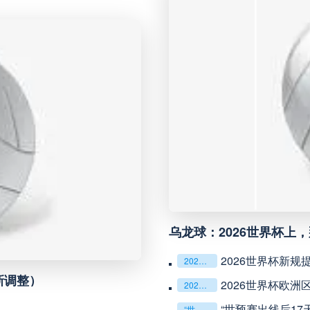
未开赛
瑞模贝雷
VS
未开赛
科里蒂巴
VS
未开赛
博塔弗戈
VS
未开赛
延边龙鼎
VS
未开赛
河南队
VS
“单场决胜制：世预赛附加赛的
未开赛
无锡吴钩
VS
2026美加墨世界杯失
2026美加墨世界杯失物寻回全攻略（16城通兑版）
未开赛
广州豹
VS
四色合一，一击定乾坤：
四色合一，一击定乾坤：2026世界杯决赛用球设计解读
**“2026‘脑机赛场’
**“2026‘脑机赛场’：北美世界杯的神经架构与生态裂变”**