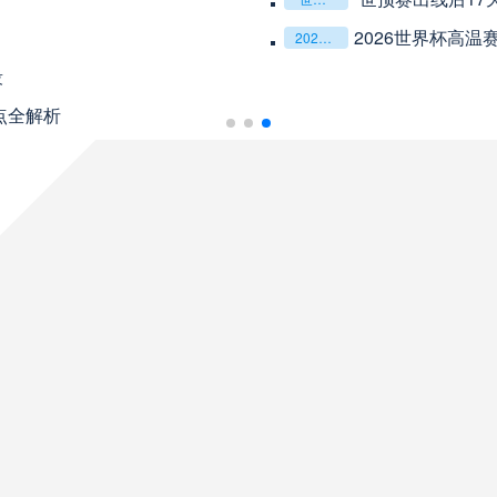
未开赛
重庆铜梁龙
VS
的演化密码**
2026世界杯跨城观赛解决方
2026世界杯跨城观赛解决方案：球迷行李“门到门”极速转运，单场票专属动线全拆解
未开赛
山东泰山
VS
华BC Place为案例
未开赛
克鲁塞罗
VS
08月10日 星期一
未开赛
巴伊亚
VS
未开赛
帕尔梅拉斯
VS
未开赛
圣塔菲联
VS
未开赛
泰格雷
VS