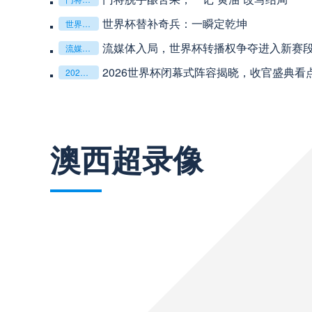
中超
19:35
**从熵增到自组织：2026世界杯小组赛战术系统
**从熵增到自组织：2026世界杯小组赛战术系统的演化密码**
“高原伏击：2026世预赛非洲主场绞杀战”
“高原伏击：2026世预赛非洲主场绞杀战”
中超
20:00
基于动态穹顶系统的赛前激活期自适应调控方案——以温哥
基于动态穹顶系统的赛前激活期自适应调控方案——以温哥华BC Place为案例
巴西甲
22:00
澳西超录像
巴西甲
03:00
巴西甲
03:00
阿甲
04:00
阿甲
04:00