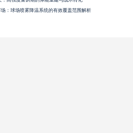
上海海港
高清直播
案：球迷行李“门到门”极速转运，单场票专属动线全拆解
哈兰
哈兰德挑战高卢铁壁：2026世界杯最强矛与盾的终极对话
20
2026世界杯J组前瞻：阿根廷一骑绝尘，阿尔及利亚与奥地利激战争夺出线权
天津津门虎
高清直播
“2
“2030幻境穿梭：VR直击美加墨世界杯绝杀瞬间”
米拉索
高清直播
查看更多
瓦斯科达伽马
高清直播
巴西国际
高清直播
科尔多瓦中央SDE
高清直播
河床
高清直播