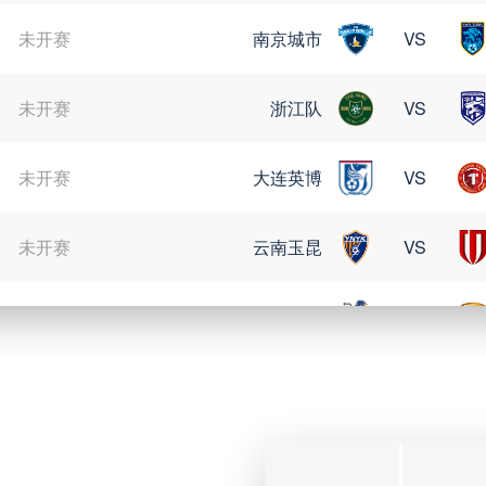
未开赛
南京城市
VS
未开赛
浙江队
VS
未开赛
大连英博
VS
未开赛
云南玉昆
VS
未开赛
定南赣联
VS
08月09日 星期日
未开赛
格雷米奥
VS